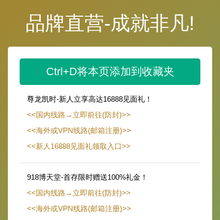
品牌直营-成就非凡!
Ctrl+D将本页添加到收藏夹
尊龙凯时-新人立享高达16888见面礼！
<<国内线路→立即前往(防封)>>
<<海外或VPN线路(邮箱注册)>>
<<新人16888见面礼领取入口>>
918博天堂-首存限时赠送100%礼金！
<<国内线路→立即前往(防封)>>
<<海外或VPN线路(邮箱注册)>>